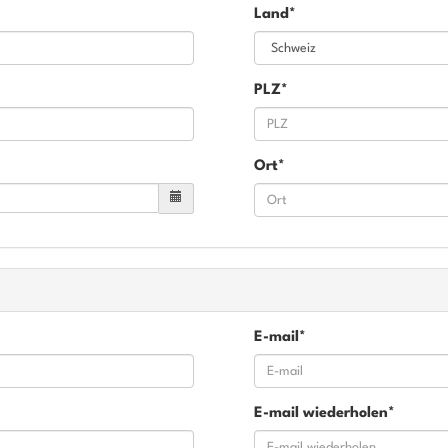
Land*
PLZ*
Ort*
E-mail*
E-mail wiederholen*