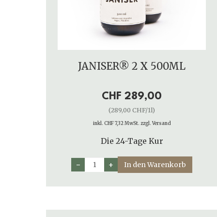
JANISER® 2 X 500ML
CHF 289,00
(289,00 CHF/1l)
inkl. CHF 7,32 MwSt. zzgl. Versand
Die 24-Tage Kur
−
+
In den Warenkorb