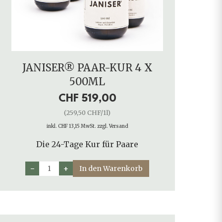
JANISER® PAAR-KUR 4 X
500ML
CHF 519,00
(259,50 CHF/1l)
inkl. CHF 13,15 MwSt. zzgl. Versand
Die 24-Tage Kur für Paare
−
+
In den Warenkorb