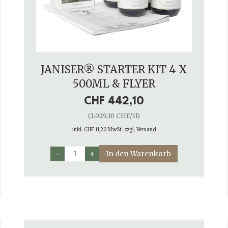
JANISER® STARTER KIT 4 X
500ML & FLYER
CHF 442,10
(1.029,10 CHF/1l)
inkl. CHF 11,20 MwSt. zzgl. Versand
−
+
In den Warenkorb